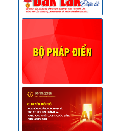
g "Chiến
hực hiện
danh tính
Ea Ô
n quốc
ện Nghị
Chấp
IV
u và an
ng Liệt sĩ
gày hội
m 2026