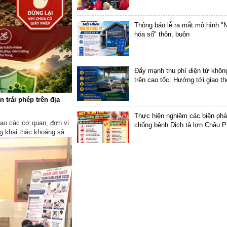
Thông báo lễ ra mắt mô hình "
hóa số" thôn, buôn
Đẩy mạnh thu phí điện tử khôn
trên cao tốc: Hướng tới giao th
đại, an toàn
 trái phép trên địa
Thực hiện nghiêm các biện phá
ạo các cơ quan, đơn vị
chống bệnh Dịch tả lợn Châu P
g khai thác khoáng sản
n, môi trường và đảm
BỆNH DẠI VÀ CÁCH PHÒNG
Xe loa tuyên truyền lưu động la
thông tin khám sức khỏe miễn 
dân tại xã Ea Ô