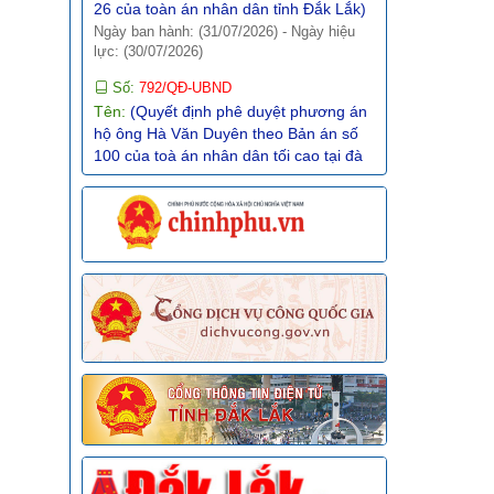
Số:
792/QĐ-UBND
Tên:
(Quyết định phê duyệt phương án
phí -
hộ ông Hà Văn Duyên theo Bản án số
hà
100 của toà án nhân dân tối cao tại đà
nẵng)
Ngày ban hành: (31/07/2026)
-
Ngày hiệu
lực: (30/07/2026)
PHÒNG
CHIẾM
Số:
791/QĐ-UBND
 GIAN
Tên:
(Quyết định phê duyệt phương án
hộ ông Vũ trung kiên theo Bản án số 64
hủ tục
của toàn án nhân dân tỉnh Đắk Lắk)
trường
Ngày ban hành: (31/07/2026)
-
Ngày hiệu
lực: (30/07/2026)
Số:
793/QĐ-UBND
người
Tên:
(Quyết định đề nghị phê duyệt
 phí
phương án hộ ông vi văn thuận theo
Bản án số 193 của toà án nhân dân tối
cao tại đà nẵng)
Ngày ban hành: (31/07/2026)
-
Ngày hiệu
 công sở:
lực: (30/07/2026)
 Ô