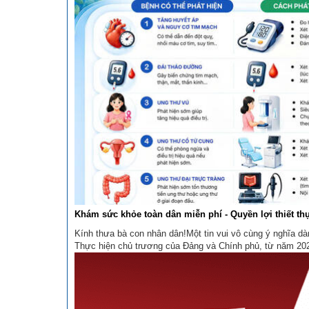
bộ từ Trung tâm Cung ...
Khám sức khỏe toàn dân miễn phí - Quyền lợi thiết t
Kính thưa bà con nhân dân!Một tin vui vô cùng ý nghĩa dà
Thực hiện chủ trương của Đảng và Chính phủ, từ năm 202
địa bàn xã sẽ chính thức được tham gia chương trình kh
sàng lọc miễn phí ít nhất ...