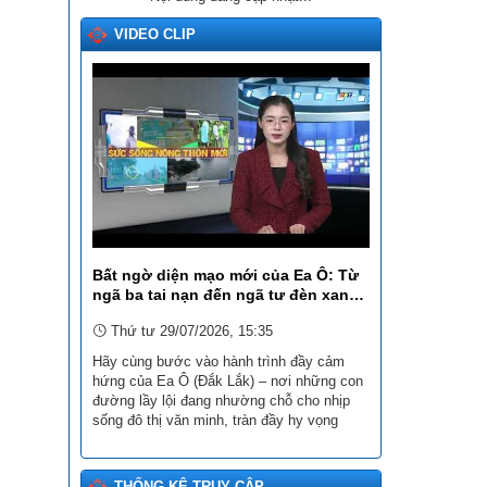
VIDEO CLIP
Bất ngờ diện mạo mới của Ea Ô: Từ
ngã ba tai nạn đến ngã tư đèn xanh
đèn đỏ cực hiện đại!
Thứ tư 29/07/2026, 15:35
Hãy cùng bước vào hành trình đầy cảm
hứng của Ea Ô (Đắk Lắk) – nơi những con
đường lầy lội đang nhường chỗ cho nhịp
sống đô thị văn minh, tràn đầy hy vọng
THỐNG KÊ TRUY CẬP