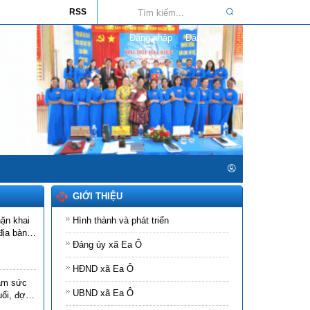
chuyển mục đích sử dụng đất ông Lê
RSS
Phú Cường)
Đăng nhập
Đăng ký
Ngày ban hành: (05/08/2026)
-
Ngày hiệu
lực: (05/08/2026)
Số:
Số: 814/QĐ-UBND
Tên:
(Quyết định Về việc thu hồi đất để
xây dựng Dự án Hồ Krông Pách
Thượng, giai đoạn 2 (Tuyến kênh N32-2
thuộc xã Ea Ô))
Ngày ban hành: (05/08/2026)
-
Ngày hiệu
lực: (05/08/2026)
Số:
808/QĐ-UBND
Tên:
(Quyết định Về việc phê duyệt
GIỚI THIỆU
phương án bồi thường, hỗ trợ, tái định
ặn khai
Hình thành và phát triển
cư khi Nhà nước thu hồi đất thực hiện
địa bàn
Dự án: Hồ Krông Pách Thượng, giai
Đảng ủy xã Ea Ô
đoạn 2 Phương án 01 tổ chức và 24 hộ
gia đình, cá nhân thuộc các tuyến kênh
HĐND xã Ea Ô
N30 - đợt 2 địa bàn xã Ea Ô)
ám sức
Ngày ban hành: (04/08/2026)
-
Ngày hiệu
UBND xã Ea Ô
ổi, đợt I
lực: (04/08/2026)