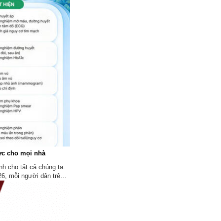
hực cho mọi nhà
nh cho tất cả chúng ta.
6, mỗi người dân trên
ám sức khỏe định kỳ và