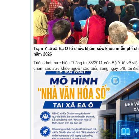
Trạm Y tế xã Ea Ô tổ chức khám sức khỏe miễn phí cho
năm 2026
Triển khai thực hiện Thông tư 35/2011 của Bộ Y tế về vi
chăm sóc sức khỏe người cao tuổi, sáng ngày 5/8, tại điể
Cư Elang cũ), Trạm Y tế xã đã tổ chức khám sức khỏe m
cao tuổi trên địa bàn. ...