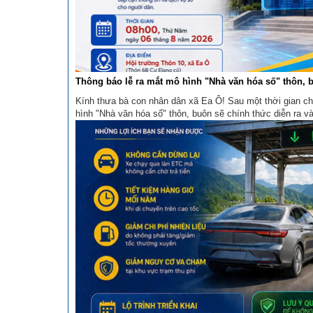
Thông báo lễ ra mắt mô hình "Nhà văn hóa số" thôn, 
Kính thưa bà con nhân dân xã Ea Ô! Sau một thời gian ch
hình "Nhà văn hóa số" thôn, buôn sẽ chính thức diễn ra v
tháng 8, đúng lúc 8 giờ sáng tại Hội trường Thôn 10, xã 
Elang cũ).Đây là sự kiện ...