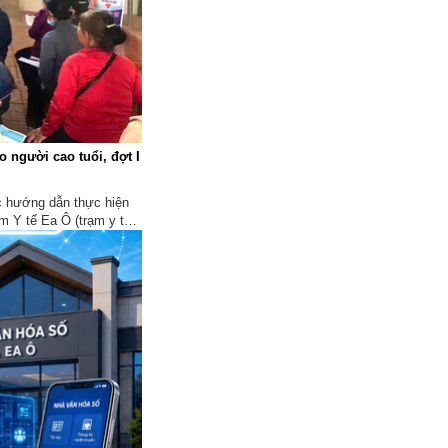
Khám sức khỏe toàn dân miễn 
Quyền lợi thiết thực cho mọi n
CẢNH BÁO: NHẬN DIỆN VÀ 
 người cao tuổi, đợt I
NGỪA TỘI PHẠM LỪA ĐẢO 
ĐOẠT TÀI SẢN TRÊN KHÔNG
MẠNG
ệc hướng dẫn thực hiện
m Y tế Ea Ô (trạm y tế
Tập huấn toàn quốc triển khai t
iễn phí dành cho người
hành chính của Đảng trên môi 
điện tử
Hiện thực hóa mục tiêu 100% 
dân được khám sức khỏe miễn
Nâng cao trải nghiệm giao tiếp
Công văn mới từ UBND xã Ea