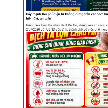
Đẩy mạnh thu phí điện tử không dừng trên cao tốc: H
hiện đại, an toàn
Kính thưa toàn thể nhân dân! Bộ Xây dựng vừa có công 
24/7/2026 gửi UBND các tỉnh, thành phố về việc phối hợp 
thu phí sử dụng đường bộ cao tốc theo hình thức điện tử
này nhằm đảm bảo an toàn giao ...