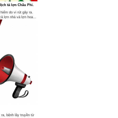
ịch tả lợn Châu Phi.
iểm do vi rút gây ra.
(cả lợn nhà và lợn hoang
ệt hại nghiêm trọng với
 ra, bệnh lây truyền từ